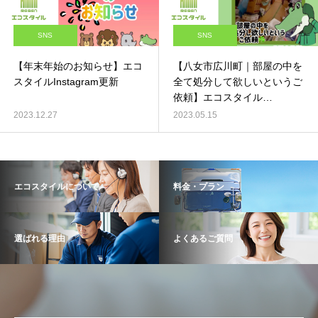
SNS
SNS
【年末年始のお知らせ】エコ
【八女市広川町｜部屋の中を
スタイルInstagram更新
全て処分して欲しいというご
依頼】エコスタイル
Instagram更新
2023.12.27
2023.05.15
エコスタイルについて
料金・プラン
選ばれる理由
よくあるご質問