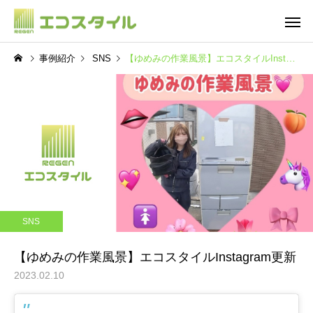
事例紹介
SNS
【ゆめみの作業風景】エコスタイルInstagram更新
不用品整理
遺品整
SNS
SNS
ご
【ピッカピカ新トラック！
【今年はNEWトラック
SNS
関東エリアも拡大中】エコ
えました】エコスタイ
スタイルInstagram更新
Instagram更新
【ゆめみの作業風景】エコスタイルInstagram更新
2023.02.10