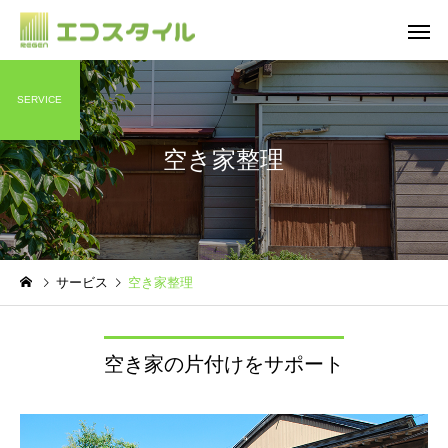
SERVICE
空き家整理
不用品整理
遺品整
SNS
SNS
サービス
空き家整理
ご
【ピッカピカ新トラック！
【今年はNEWトラック
関東エリアも拡大中】エコ
えました】エコスタイ
スタイルInstagram更新
Instagram更新
空き家の片付けをサポート