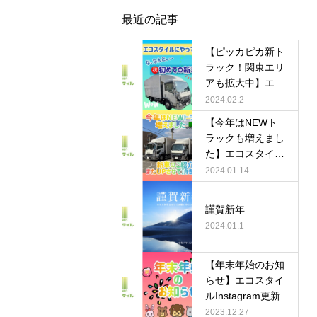
最近の記事
【ピッカピカ新ト
ラック！関東エリ
アも拡大中】エコ
スタイルInstagra
2024.02.2
m更新
【今年はNEWト
ラックも増えまし
た】エコスタイル
Instagram更新
2024.01.14
謹賀新年
2024.01.1
【年末年始のお知
らせ】エコスタイ
ルInstagram更新
2023.12.27