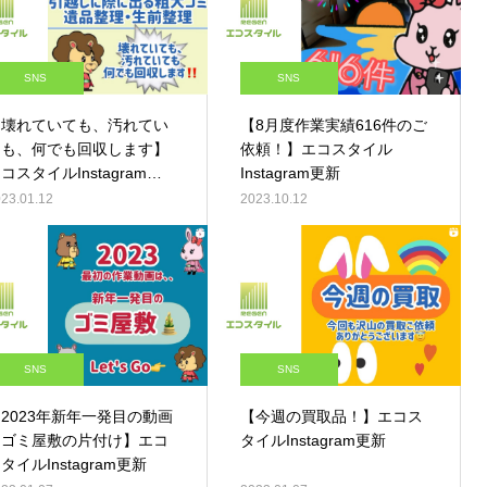
SNS
SNS
【壊れていても、汚れてい
【8月度作業実績616件のご
ても、何でも回収します】
依頼！】エコスタイル
コスタイルInstagram更
Instagram更新
新
23.01.12
2023.10.12
SNS
SNS
2023年新年一発目の動画
【今週の買取品！】エコス
はゴミ屋敷の片付け】エコ
タイルInstagram更新
タイルInstagram更新