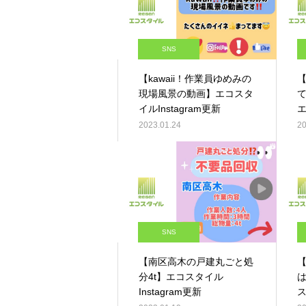
SNS
【kawaii！作業員ゆめみの
現場風景の動画】エコスタ
イルInstagram更新
エ
2023.01.24
20
SNS
【南区高木の戸建丸ごと処
【
分4t】エコスタイル
Instagram更新
ス