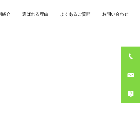
例紹介
選ばれる理由
よくあるご質問
お問い合わせ
詳細を見る
ゴミ屋敷整理
SNS
BLOG
【年末年始のお知らせ】エ
年末年始期間の営業のお知
コスタイルInstagram更新
らせ