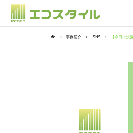
事例紹介
SNS
【今日は洗濯
不用品整理
SNS
SNS
【9月度作業実績553件のご
【ピッカピカ新トラック！
依頼！】エコスタイル
関東エリアも拡大中】エコ
Instagram更新
スタイルInstagram更新