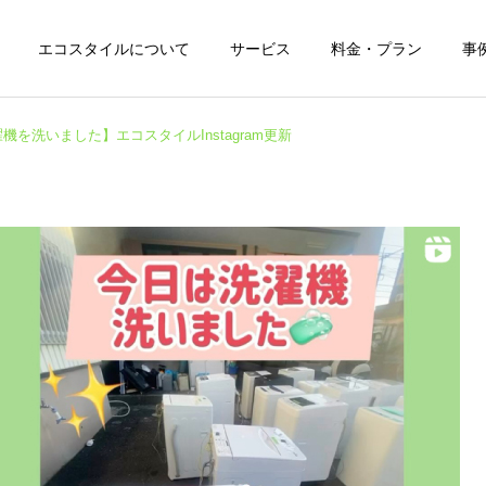
エコスタイルについて
サービス
料金・プラン
事
機を洗いました】エコスタイルInstagram更新
遺品整理
空き家整理
SNS
BLOG
【今年はNEWトラックも増
謹賀新年
えました】エコスタイル
Instagram更新