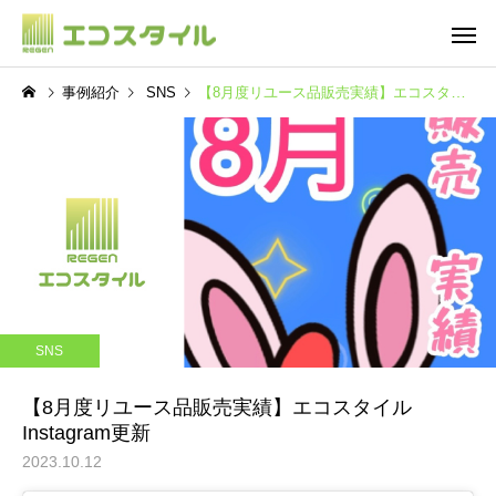
事例紹介
SNS
【8月度リユース品販売実績】エコスタイルInstagram更新
不用品整理
遺品整
SNS
SNS
ご
【ピッカピカ新トラック！
【今年はNEWトラック
SNS
関東エリアも拡大中】エコ
えました】エコスタイ
スタイルInstagram更新
Instagram更新
【8月度リユース品販売実績】エコスタイル
Instagram更新
2023.10.12