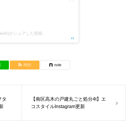
yle46)がシェアした投稿
E
RSS
note
フタ
【南区高木の戸建丸ごと処分4t】エ
新
コスタイルInstagram更新