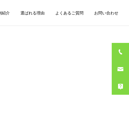
例紹介
選ばれる理由
よくあるご質問
お問い合わせ
詳細を見る
ゴミ屋敷整理
SNS
BLOG
【年末年始のお知らせ】エ
年末年始期間の営業のお知
コスタイルInstagram更新
らせ