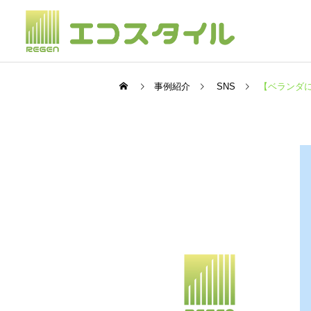
事例紹介
SNS
【ベランダに
不用品整理
SNS
SNS
【9月度作業実績553件のご
【ピッカピカ新トラック！
依頼！】エコスタイル
関東エリアも拡大中】エコ
Instagram更新
スタイルInstagram更新