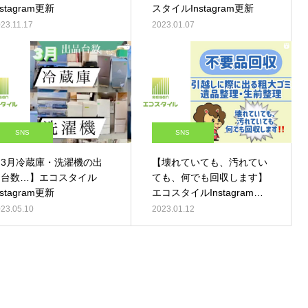
nstagram更新
スタイルInstagram更新
23.11.17
2023.01.07
SNS
SNS
【3月冷蔵庫・洗濯機の出
【壊れていても、汚れてい
品台数…】エコスタイル
ても、何でも回収します】
nstagram更新
エコスタイルInstagram更
新
23.05.10
2023.01.12