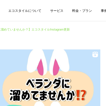
エコスタイルについて
サービス
料金・プラン
事
溜めていませんか？】エコスタイルInstagram更新
遺品整理
空き家整理
SNS
BLOG
【今年はNEWトラックも増
謹賀新年
えました】エコスタイル
Instagram更新