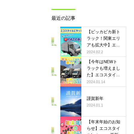
最近の記事
【ピッカピカ新ト
ラック！関東エリ
アも拡大中】エコ
スタイルInstagra
2024.02.2
m更新
【今年はNEWト
ラックも増えまし
た】エコスタイル
Instagram更新
2024.01.14
謹賀新年
2024.01.1
【年末年始のお知
らせ】エコスタイ