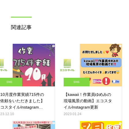
関連記事
SNS
SNS
10月度作業実績715件の
【kawaii！作業員ゆめみの
ご依頼をいただきました】
現場風景の動画】エコスタ
コスタイルInstagram更
イルInstagram更新
新
23.12.10
2023.01.24